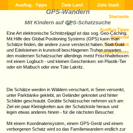
Ausflug - Tipps
Ziele Land
Ziele Stadt
GPS-Wandern
Startseite
Mit Kindern auf GPS-Schatzsuche
Ausflug Tipps
Eine Art elektronische Schnitzeljagd ist das sog. Geo-Caching.
Regional
Mit Hilfe des Global Positioning Systems (GPS) kann man
Bundesweit
Schätze finden, die andere zuvor versteckt haben. Statt Gold
und Edelsteinen in kunstvoll beschlagenen Truhen erwarten
Kinder Events
den modernen Schatzsucher allerdings meist Frischhalteboxen
mit einem Logbuch - und kleinen Geschenken: ein Plastik-Tier
oder ein Malbuch oder eine Tüte Lakritz.
Die Schätze werden in Wäldern verscharrt, in Seen versenkt,
unter Parkbänke geklebt, an Geländer geknotet und hinter
Schilder geschraubt. Geübte Schatzsucher nehmen sich am
Ziel ein paar Kleinigkeiten aus der Schatzkiste heraus und
legen etwas anderes hinein - für die nächsten Besucher.
Mit einem Koordinatensystem, einem GPS-Gerät und einem
verborgenen Schatz wird so das Familienwandern endlich zur