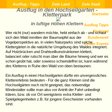
Ausflug - Tipps
Ziele Land
Ziele Stadt
Ausflug in den Hochseilgarten -
Kletterpark
Startseite
In luftige Höhen Klettern
Ausflug Tipps
Regional
Wer nicht (nur) wandern möchte, hebt einfach ab - und schaut
Bundesweit
sich den Wald inmitten der Baumwipfel aus der
Vogelperspektive an. in vielen Naturparks sind solche
Kinder Events
Klettergärten in die natürliche Umgebung des Waldes integriert.
Auf Holzbrücken und Drahtseilkonstruktionen klettert,
balanciert oder rutscht man über die Bäume hinweg und wer es
schon geübt hat, oder sowieso schwindelfrei ist, kann während
des Kletterns in Ruhe den Wald von oben bestaunen.
Ein Ausflug in einen Hochseilgarten dürfte ein unvergessliches
Klettererlebnis bedeuten - Für die ganz Kleinen sind die
Hochseilgärten noch nicht geeignet, das notwendige
Mindestalter sollte man also vor Antritt der Fahrt unbedingt
klären, bzw. ob vor Ort wenigstens extra Kletter- und
Spielgelegenheiten z.B. für jüngere Geschwister vorhanden
sind.