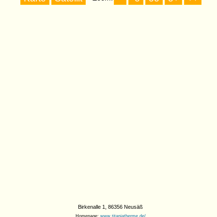
Birkenalle 1, 86356 Neusäß
Homepage:
www.titaniatherme.de/