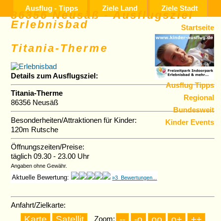
Ausflug - Tipps
Ziele Land
Ziele Stadt
86356 Neusäß - Ausflugsziel
Erlebnisbad
Startseite
Titania-Therme
Details zum Ausflugsziel:
Ausflug Tipps
Titania-Therme
Regional
86356 Neusäß
Bundesweit
Besonderheiten/Attraktionen für Kinder:
Kinder Events
120m Rutsche
Öffnungszeiten/Preise:
täglich 09.30 - 23.00 Uhr
Angaben ohne Gewähr.
Aktuelle Bewertung:
»3 Bewertungen...
Anfahrt/Zielkarte:
Zoom: