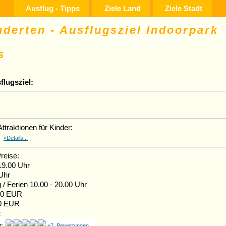
Ausflug - Tipps
Ziele Land
Ziele Stadt
derten - Ausflugsziel Indoorpark
s
flugsziel:
ttraktionen für Kinder:
g
»Details...
reise:
19.00 Uhr
 Uhr
g / Ferien 10.00 - 20.00 Uhr
,50 EUR
0 EUR
.
g:
»7 Bewertungen...