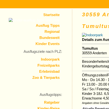
30559 An
Startseite
Tumultu
Ausflug Tipps
Regional
Bundesweit
Details zum Aus
Kinder Events
Tumultus
Ausflugsziele nach PLZ:
30559 Anderten
Indoorpark
Besonderheiten/A
Freizeitparks
Kindergeburtsta
Erlebnisbad
Öffnungszeiten/P
Zoo & Tierparks
Mo - Do 14.30 - 
Fr 13.00 - 20.00
Sa / So / Feierta
Kinder 3-18J. 6
Ausflugstipps:
Erwachsene 4,5
Ratgeber
Angaben ohne Gewähr
Kinder-Reise
Aktuelle Bewertun