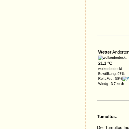
Wetter
Anderten
21.1 °C
wolkenbedeckt
Bewölkung: 97%
Rel.LFeu.: 58%
Windg.: 3.7 km/h
Tumultus
:
Der Tumultus Indo