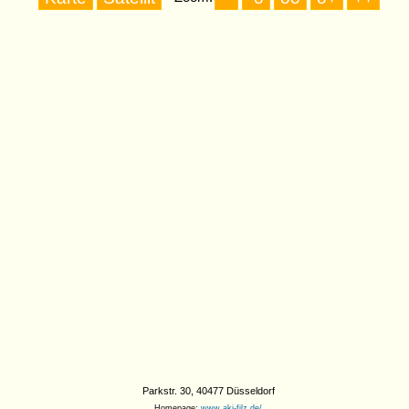
Parkstr. 30, 40477 Düsseldorf
Homepage:
www.aki-filz.de/