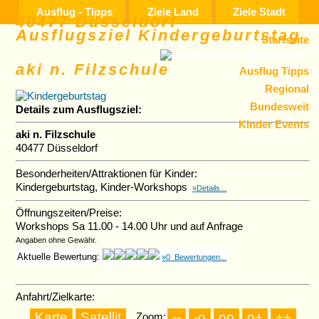
Ausflug - Tipps
Ziele Land
Ziele Stadt
40477 Düsseldorf -
Ausflugsziel Kindergeburtstag
Startseite
aki n. Filzschule
Ausflug Tipps
Regional
Bundesweit
Details zum Ausflugsziel:
Kinder Events
aki n. Filzschule
40477 Düsseldorf
Besonderheiten/Attraktionen für Kinder:
Kindergeburtstag, Kinder-Workshops
»Details...
Öffnungszeiten/Preise:
Workshops Sa 11.00 - 14.00 Uhr und auf Anfrage
Angaben ohne Gewähr.
Aktuelle Bewertung:
»0 Bewertungen...
Anfahrt/Zielkarte:
Zoom: