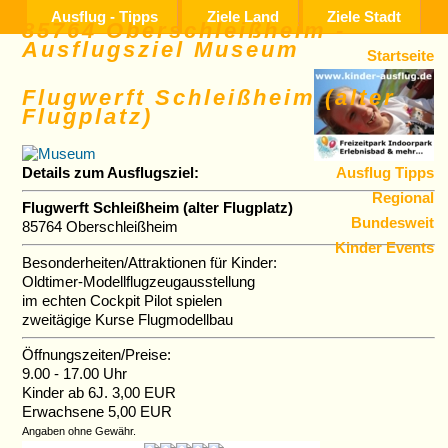
Ausflug - Tipps
Ziele Land
Ziele Stadt
85764 Oberschleißheim -
Ausflugsziel Museum
Startseite
Flugwerft Schleißheim (alter
Flugplatz)
Details zum Ausflugsziel:
Ausflug Tipps
Regional
Flugwerft Schleißheim (alter Flugplatz)
Bundesweit
85764 Oberschleißheim
Kinder Events
Besonderheiten/Attraktionen für Kinder:
Oldtimer-Modellflugzeugausstellung
im echten Cockpit Pilot spielen
zweitägige Kurse Flugmodellbau
Öffnungszeiten/Preise:
9.00 - 17.00 Uhr
Kinder ab 6J. 3,00 EUR
Erwachsene 5,00 EUR
Angaben ohne Gewähr.